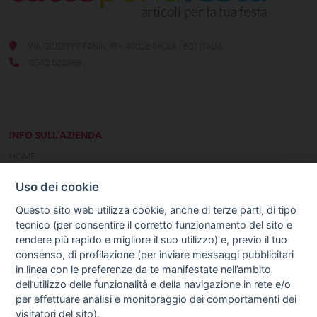
VIA GIUSEPPE FANIN, 18 - 40026 IMOLA (BO) ITALIA
0542 626989
INFO SULL'AZIENDA
HOME
CHI SIAMO
Uso dei cookie
NOTIZIE
CONTATTI
Questo sito web utilizza cookie, anche di terze parti, di tipo
tecnico (per consentire il corretto funzionamento del sito e
rendere più rapido e migliore il suo utilizzo) e, previo il tuo
GUIDA AGLI ACQUISTI
consenso, di profilazione (per inviare messaggi pubblicitari
PROCEDURA DI ACQUISTO
in linea con le preferenze da te manifestate nell’ambito
PAGAMENTI
dell’utilizzo delle funzionalità e della navigazione in rete e/o
DIRITTO DI RECESSO
per effettuare analisi e monitoraggio dei comportamenti dei
SPEDIZIONI E COSTI
visitatori del sito).