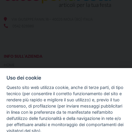
VIA GIUSEPPE FANIN, 18 - 40026 IMOLA (BO) ITALIA
0542 626989
INFO SULL'AZIENDA
HOME
CHI SIAMO
Uso dei cookie
NOTIZIE
CONTATTI
Questo sito web utilizza cookie, anche di terze parti, di tipo
tecnico (per consentire il corretto funzionamento del sito e
rendere più rapido e migliore il suo utilizzo) e, previo il tuo
GUIDA AGLI ACQUISTI
consenso, di profilazione (per inviare messaggi pubblicitari
PROCEDURA DI ACQUISTO
in linea con le preferenze da te manifestate nell’ambito
PAGAMENTI
dell’utilizzo delle funzionalità e della navigazione in rete e/o
DIRITTO DI RECESSO
per effettuare analisi e monitoraggio dei comportamenti dei
SPEDIZIONI E COSTI
visitatori del sito).