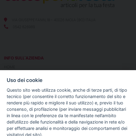
VIA GIUSEPPE FANIN, 18 - 40026 IMOLA (BO) ITALIA
0542 626989
INFO SULL'AZIENDA
HOME
CHI SIAMO
Uso dei cookie
NOTIZIE
CONTATTI
Questo sito web utilizza cookie, anche di terze parti, di tipo
tecnico (per consentire il corretto funzionamento del sito e
rendere più rapido e migliore il suo utilizzo) e, previo il tuo
GUIDA AGLI ACQUISTI
consenso, di profilazione (per inviare messaggi pubblicitari
PROCEDURA DI ACQUISTO
in linea con le preferenze da te manifestate nell’ambito
PAGAMENTI
dell’utilizzo delle funzionalità e della navigazione in rete e/o
DIRITTO DI RECESSO
per effettuare analisi e monitoraggio dei comportamenti dei
SPEDIZIONI E COSTI
visitatori del sito).