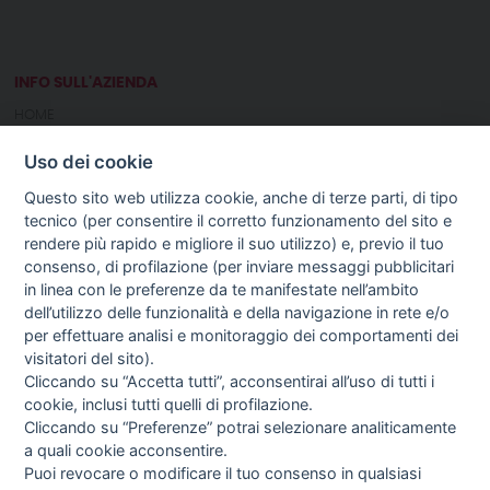
INFO SULL'AZIENDA
HOME
CHI SIAMO
Uso dei cookie
NOTIZIE
CONTATTI
Questo sito web utilizza cookie, anche di terze parti, di tipo
tecnico (per consentire il corretto funzionamento del sito e
rendere più rapido e migliore il suo utilizzo) e, previo il tuo
GUIDA AGLI ACQUISTI
consenso, di profilazione (per inviare messaggi pubblicitari
PROCEDURA DI ACQUISTO
in linea con le preferenze da te manifestate nell’ambito
PAGAMENTI
dell’utilizzo delle funzionalità e della navigazione in rete e/o
DIRITTO DI RECESSO
per effettuare analisi e monitoraggio dei comportamenti dei
SPEDIZIONI E COSTI
visitatori del sito).
TERMINI & CONDIZIONI
Cliccando su “Accetta tutti”, acconsentirai all’uso di tutti i
PRIVACY
cookie, inclusi tutti quelli di profilazione.
COOKIE POLICY
Cliccando su “Preferenze” potrai selezionare analiticamente
PREFERENZE COOKIE
a quali cookie acconsentire.
Puoi revocare o modificare il tuo consenso in qualsiasi
NEWSLETTER