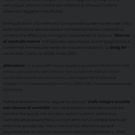
comunque, alterato, anche nei materiali di chiusura (nastro
adesivo o reggette metalliche).
Eventuali danni o la mancata corrispondenza del numero dei colli o
delle indicazioni, devono essere immediatamente contestati al
corriere che effettua la consegna, apponendo la dicitura ''
Riserva
di controllo merce
'' sull’apposito documento accompagnatorio e
confermati, immediatamente via raccomandata a.r., a:
Grag Srl
-
v.le Andrea Costa, 14, 40026, Imola (BO).
Attenzione:
se si accetta senza apporre le riserve necessarie alla
merce consegnata dal corriere, non si potrà in nessun modo
reclamare eventuali ammanchi o dannegiamenti dovuti al
trasporto in un secondo momento a GRAG S.R.L. ma esclusivamente
al corriere.
Inoltre precisiamo che la seguente dicitura “
Collo integro accetto
con riserva di controllo
” non viene presa in considerazione dal
corriere che quindi non accetta reclami o danni, pertanto il
controllo deve essere fatto sul momento con il corriere. Eventuali
anomalie occulte (es.: furti o mancanze), dovranno essere
segnalate per iscritto con raccomandata a.r. indirizzata a
GRAG