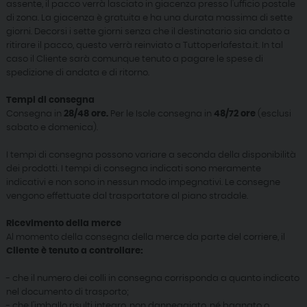
assente, il pacco verrà lasciato in giacenza presso l'ufficio postale
di zona. La giacenza è gratuita e ha una durata massima di sette
giorni. Decorsi i sette giorni senza che il destinatario sia andato a
ritirare il pacco, questo verrà reinviato a Tuttoperlafesta.it. In tal
caso il Cliente sarà comunque tenuto a pagare le spese di
spedizione di andata e di ritorno.
Tempi di consegna
Consegna in
28/48 ore.
Per le Isole consegna in
48/72 ore
(esclusi
sabato e domenica).
I tempi di consegna possono variare a seconda della disponibilità
dei prodotti. I tempi di consegna indicati sono meramente
indicativi e non sono in nessun modo impegnativi. Le consegne
vengono effettuate dal trasportatore al piano stradale.
Ricevimento della merce
Al momento della consegna della merce da parte del corriere, il
Cliente è tenuto a controllare:
- che il numero dei colli in consegna corrisponda a quanto indicato
nel documento di trasporto;
- che l'imballo risulti integro, non danneggiato, né bagnato o,