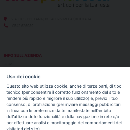
VIA GIUSEPPE FANIN, 18 - 40026 IMOLA (BO) ITALIA
0542 626989
INFO SULL'AZIENDA
HOME
CHI SIAMO
Uso dei cookie
NOTIZIE
CONTATTI
Questo sito web utilizza cookie, anche di terze parti, di tipo
tecnico (per consentire il corretto funzionamento del sito e
rendere più rapido e migliore il suo utilizzo) e, previo il tuo
GUIDA AGLI ACQUISTI
consenso, di profilazione (per inviare messaggi pubblicitari
PROCEDURA DI ACQUISTO
in linea con le preferenze da te manifestate nell’ambito
PAGAMENTI
dell’utilizzo delle funzionalità e della navigazione in rete e/o
DIRITTO DI RECESSO
per effettuare analisi e monitoraggio dei comportamenti dei
SPEDIZIONI E COSTI
visitatori del sito).