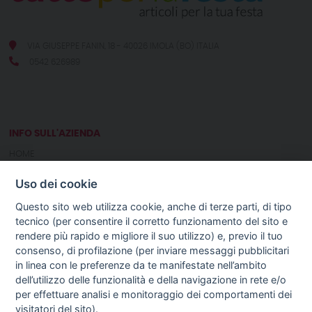
VIA GIUSEPPE FANIN, 18 - 40026 IMOLA (BO) ITALIA
0542 626989
INFO SULL'AZIENDA
HOME
CHI SIAMO
Uso dei cookie
NOTIZIE
CONTATTI
Questo sito web utilizza cookie, anche di terze parti, di tipo
tecnico (per consentire il corretto funzionamento del sito e
rendere più rapido e migliore il suo utilizzo) e, previo il tuo
GUIDA AGLI ACQUISTI
consenso, di profilazione (per inviare messaggi pubblicitari
PROCEDURA DI ACQUISTO
in linea con le preferenze da te manifestate nell’ambito
PAGAMENTI
dell’utilizzo delle funzionalità e della navigazione in rete e/o
DIRITTO DI RECESSO
per effettuare analisi e monitoraggio dei comportamenti dei
SPEDIZIONI E COSTI
visitatori del sito).