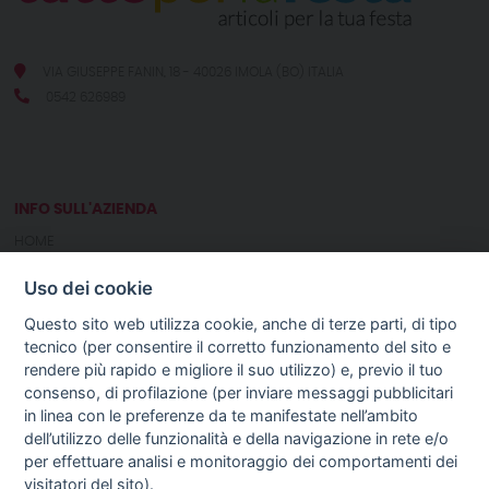
VIA GIUSEPPE FANIN, 18 - 40026 IMOLA (BO) ITALIA
0542 626989
INFO SULL'AZIENDA
HOME
CHI SIAMO
Uso dei cookie
NOTIZIE
CONTATTI
Questo sito web utilizza cookie, anche di terze parti, di tipo
tecnico (per consentire il corretto funzionamento del sito e
rendere più rapido e migliore il suo utilizzo) e, previo il tuo
GUIDA AGLI ACQUISTI
consenso, di profilazione (per inviare messaggi pubblicitari
PROCEDURA DI ACQUISTO
in linea con le preferenze da te manifestate nell’ambito
PAGAMENTI
dell’utilizzo delle funzionalità e della navigazione in rete e/o
DIRITTO DI RECESSO
per effettuare analisi e monitoraggio dei comportamenti dei
SPEDIZIONI E COSTI
visitatori del sito).