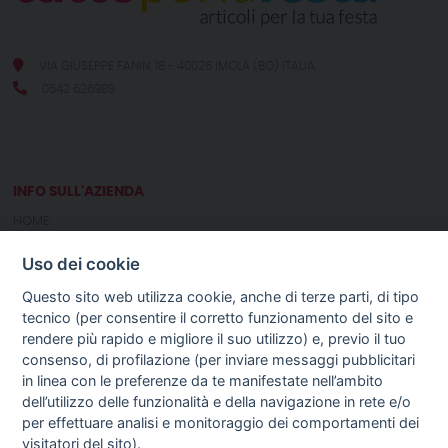
VIA GIUSEPPE FANIN, 18 - 40026 IMOLA (BO) ITALIA
0542 626989
INFO SULL'AZIENDA
HOME
CHI SIAMO
Uso dei cookie
NOTIZIE
CONTATTI
Questo sito web utilizza cookie, anche di terze parti, di tipo
tecnico (per consentire il corretto funzionamento del sito e
rendere più rapido e migliore il suo utilizzo) e, previo il tuo
GUIDA AGLI ACQUISTI
consenso, di profilazione (per inviare messaggi pubblicitari
PROCEDURA DI ACQUISTO
in linea con le preferenze da te manifestate nell’ambito
PAGAMENTI
dell’utilizzo delle funzionalità e della navigazione in rete e/o
DIRITTO DI RECESSO
per effettuare analisi e monitoraggio dei comportamenti dei
SPEDIZIONI E COSTI
visitatori del sito).