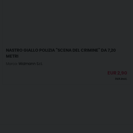
NASTRO GIALLO POLIZIA ”SCENA DEL CRIMINE” DA 7,20
METRI
Marca:
Widmann S.r.l.
EUR
2,90
IVA incl.