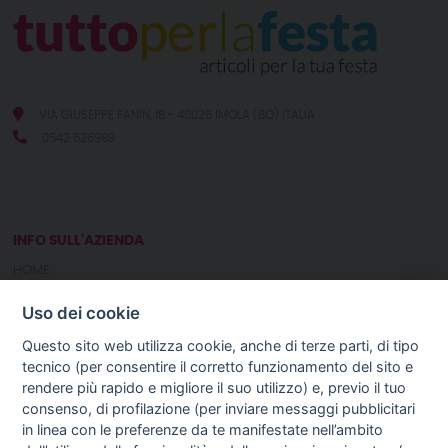
VIA GIUSEPPE FANIN, 18 - 40026 IMOLA (BO) ITALIA
0542 626989
INFO SULL'AZIENDA
HOME
CHI SIAMO
Uso dei cookie
NOTIZIE
CONTATTI
Questo sito web utilizza cookie, anche di terze parti, di tipo
tecnico (per consentire il corretto funzionamento del sito e
rendere più rapido e migliore il suo utilizzo) e, previo il tuo
GUIDA AGLI ACQUISTI
consenso, di profilazione (per inviare messaggi pubblicitari
PROCEDURA DI ACQUISTO
in linea con le preferenze da te manifestate nell’ambito
PAGAMENTI