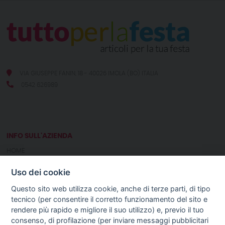
VIA GIUSEPPE FANIN, 18 - 40026 IMOLA (BO) ITALIA
0542 626989
INFO SULL'AZIENDA
HOME
CHI SIAMO
Uso dei cookie
NOTIZIE
CONTATTI
Questo sito web utilizza cookie, anche di terze parti, di tipo
tecnico (per consentire il corretto funzionamento del sito e
rendere più rapido e migliore il suo utilizzo) e, previo il tuo
GUIDA AGLI ACQUISTI
consenso, di profilazione (per inviare messaggi pubblicitari