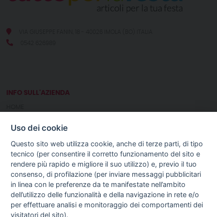
VIA GIUSEPPE FANIN, 18 - 40026 IMOLA (BO) ITALIA
0542 626989
INFO SULL'AZIENDA
HOME
CHI SIAMO
Uso dei cookie
NOTIZIE
CONTATTI
Questo sito web utilizza cookie, anche di terze parti, di tipo
tecnico (per consentire il corretto funzionamento del sito e
rendere più rapido e migliore il suo utilizzo) e, previo il tuo
GUIDA AGLI ACQUISTI
consenso, di profilazione (per inviare messaggi pubblicitari
PROCEDURA DI ACQUISTO
in linea con le preferenze da te manifestate nell’ambito
PAGAMENTI
dell’utilizzo delle funzionalità e della navigazione in rete e/o
DIRITTO DI RECESSO
per effettuare analisi e monitoraggio dei comportamenti dei
SPEDIZIONI E COSTI
visitatori del sito).