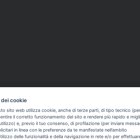
 dei cookie
to sito web utilizza cookie, anche di terze parti, di tipo tecnico (pe
ntire il corretto funzionamento del sito e rendere più rapido e miglio
tilizzo) e, previo il tuo consenso, di profilazione (per inviare messa
icitari in linea con le preferenze da te manifestate nell’ambito
FO SULL'AZIENDA
GUIDA AGLI ACQUISTI
utilizzo delle funzionalità e della navigazione in rete e/o per effettuar