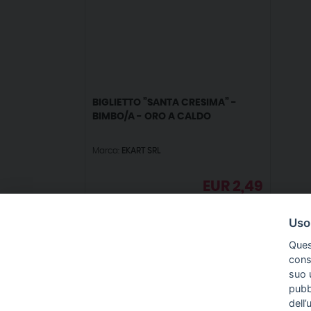
BIGLIETTO ”SANTA CRESIMA” -
BIMBO/A - ORO A CALDO
Marca:
EKART SRL
EUR
2,49
IVA incl.
Uso
Ques
conse
suo u
pubbl
IN
dell’