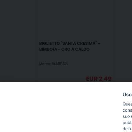
BIGLIETTO ”SANTA CRESIMA” -
BIMBO/A - ORO A CALDO
Marca:
EKART SRL
EUR
2,49
IVA incl.
Uso
Ques
conse
suo u
pubbl
IN
dell’