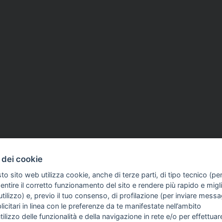
 dei cookie
to sito web utilizza cookie, anche di terze parti, di tipo tecnico (pe
ntire il corretto funzionamento del sito e rendere più rapido e miglio
tilizzo) e, previo il tuo consenso, di profilazione (per inviare messa
icitari in linea con le preferenze da te manifestate nell’ambito
FO SULL'AZIENDA
GUIDA AGLI ACQUISTI
utilizzo delle funzionalità e della navigazione in rete e/o per effettuar