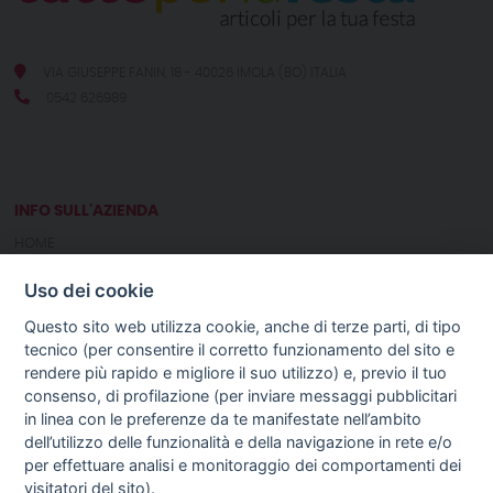
VIA GIUSEPPE FANIN, 18 - 40026 IMOLA (BO) ITALIA
0542 626989
INFO SULL'AZIENDA
HOME
CHI SIAMO
Uso dei cookie
NOTIZIE
CONTATTI
Questo sito web utilizza cookie, anche di terze parti, di tipo
tecnico (per consentire il corretto funzionamento del sito e
rendere più rapido e migliore il suo utilizzo) e, previo il tuo
GUIDA AGLI ACQUISTI
consenso, di profilazione (per inviare messaggi pubblicitari
PROCEDURA DI ACQUISTO
in linea con le preferenze da te manifestate nell’ambito
PAGAMENTI
dell’utilizzo delle funzionalità e della navigazione in rete e/o
DIRITTO DI RECESSO
per effettuare analisi e monitoraggio dei comportamenti dei
SPEDIZIONI E COSTI
visitatori del sito).