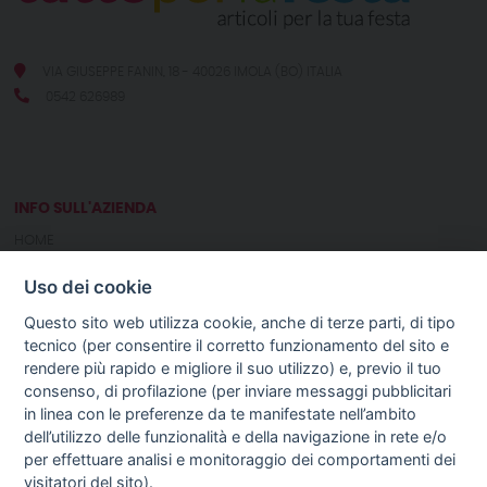
VIA GIUSEPPE FANIN, 18 - 40026 IMOLA (BO) ITALIA
0542 626989
INFO SULL'AZIENDA
HOME
CHI SIAMO
Uso dei cookie
NOTIZIE
CONTATTI
Questo sito web utilizza cookie, anche di terze parti, di tipo
tecnico (per consentire il corretto funzionamento del sito e
rendere più rapido e migliore il suo utilizzo) e, previo il tuo
GUIDA AGLI ACQUISTI
consenso, di profilazione (per inviare messaggi pubblicitari
PROCEDURA DI ACQUISTO
in linea con le preferenze da te manifestate nell’ambito
PAGAMENTI
dell’utilizzo delle funzionalità e della navigazione in rete e/o
DIRITTO DI RECESSO
per effettuare analisi e monitoraggio dei comportamenti dei
SPEDIZIONI E COSTI
visitatori del sito).