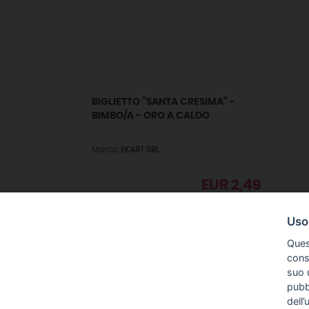
BIGLIETTO ”SANTA CRESIMA” -
BIMBO/A - ORO A CALDO
Marca:
EKART SRL
EUR
2,49
IVA incl.
Uso
Ques
conse
suo u
pubbl
IN
dell’