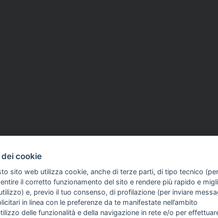
 dei cookie
to sito web utilizza cookie, anche di terze parti, di tipo tecnico (pe
ntire il corretto funzionamento del sito e rendere più rapido e miglio
tilizzo) e, previo il tuo consenso, di profilazione (per inviare messa
icitari in linea con le preferenze da te manifestate nell’ambito
FO SULL'AZIENDA
GUIDA AGLI ACQUISTI
utilizzo delle funzionalità e della navigazione in rete e/o per effettuar