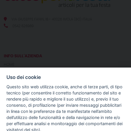
VIA GIUSEPPE FANIN, 18 - 40026 IMOLA (BO) ITALIA
0542 626989
INFO SULL'AZIENDA
HOME
CHI SIAMO
Uso dei cookie
NOTIZIE
CONTATTI
Questo sito web utilizza cookie, anche di terze parti, di tipo
tecnico (per consentire il corretto funzionamento del sito e
rendere più rapido e migliore il suo utilizzo) e, previo il tuo
GUIDA AGLI ACQUISTI
consenso, di profilazione (per inviare messaggi pubblicitari
PROCEDURA DI ACQUISTO
in linea con le preferenze da te manifestate nell’ambito
PAGAMENTI
dell’utilizzo delle funzionalità e della navigazione in rete e/o
DIRITTO DI RECESSO
per effettuare analisi e monitoraggio dei comportamenti dei
SPEDIZIONI E COSTI
visitatori del sito).