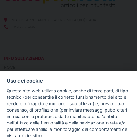
VIA GIUSEPPE FANIN, 18 - 40026 IMOLA (BO) ITALIA
0542 626989
INFO SULL'AZIENDA
HOME
CHI SIAMO
Uso dei cookie
NOTIZIE
CONTATTI
Questo sito web utilizza cookie, anche di terze parti, di tipo
tecnico (per consentire il corretto funzionamento del sito e
rendere più rapido e migliore il suo utilizzo) e, previo il tuo
GUIDA AGLI ACQUISTI
consenso, di profilazione (per inviare messaggi pubblicitari
PROCEDURA DI ACQUISTO
in linea con le preferenze da te manifestate nell’ambito
PAGAMENTI
dell’utilizzo delle funzionalità e della navigazione in rete e/o
DIRITTO DI RECESSO
per effettuare analisi e monitoraggio dei comportamenti dei
SPEDIZIONI E COSTI
visitatori del sito).