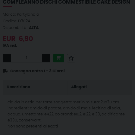
COMPLEANNO DISCHI COMMESTIBILE CAKE DESIGN
Marca: Partylandia
Codice: D3024
Disponibilità:
ALTA
EUR
6,90
IVA incl.
-
+
Consegna entro 1 - 3 Giorni
Descrizione
Allegati
cialda in ostia per torte soggetto: merlin misura: 20x30 cm
ingredienti: amido di patate, amido di mais, lecitina di soia,
acqua, umettante: e422, coloranti: e102, e122, e133, acidificante:
e330, conservanti.
Non sono presenti allegati