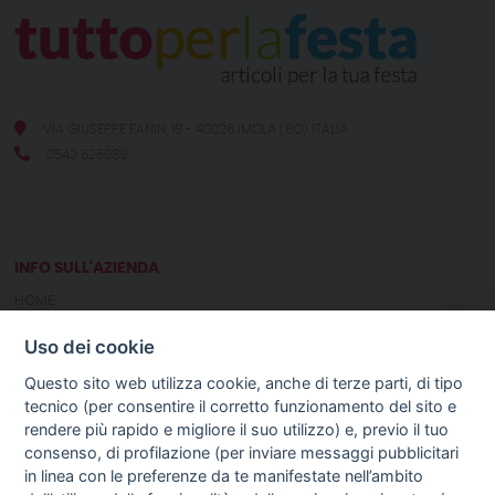
VIA GIUSEPPE FANIN, 18 - 40026 IMOLA (BO) ITALIA
0542 626989
INFO SULL'AZIENDA
HOME
CHI SIAMO
Uso dei cookie
NOTIZIE
CONTATTI
Questo sito web utilizza cookie, anche di terze parti, di tipo
tecnico (per consentire il corretto funzionamento del sito e
rendere più rapido e migliore il suo utilizzo) e, previo il tuo
GUIDA AGLI ACQUISTI
consenso, di profilazione (per inviare messaggi pubblicitari
PROCEDURA DI ACQUISTO
in linea con le preferenze da te manifestate nell’ambito
PAGAMENTI