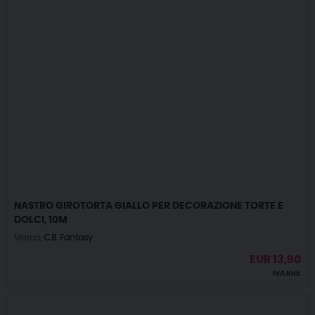
NASTRO GIROTORTA GIALLO PER DECORAZIONE TORTE E
DOLCI, 10M
Marca:
C.B. Fantasy
EUR
13,90
IVA incl.