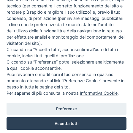
tecnico (per consentire il corretto funzionamento del sito e
rendere più rapido e migliore il suo utilizzo) e, previo il tuo
GUIDA AGLI ACQUISTI
consenso, di profilazione (per inviare messaggi pubblicitari
PROCEDURA DI ACQUISTO
in linea con le preferenze da te manifestate nell’ambito
PAGAMENTI
dell’utilizzo delle funzionalità e della navigazione in rete e/o
DIRITTO DI RECESSO
per effettuare analisi e monitoraggio dei comportamenti dei
SPEDIZIONI E COSTI
visitatori del sito).
TERMINI & CONDIZIONI
Cliccando su “Accetta tutti”, acconsentirai all’uso di tutti i
PRIVACY
cookie, inclusi tutti quelli di profilazione.
COOKIE POLICY
Cliccando su “Preferenze” potrai selezionare analiticamente
PREFERENZE COOKIE
a quali cookie acconsentire.
Puoi revocare o modificare il tuo consenso in qualsiasi
NEWSLETTER
momento cliccando sul link “Preferenze Cookie” presente in
basso in tutte le pagine del sito.
Per saperne di più consulta la nostra
Informativa Cookie
.
Letta l’informativa privacy acconsento espressamente al trattamento dei miei
dati personali per comunicazioni e messaggi con finalità di marketing.
Consulta la nostra Privacy Policy
Preferenze
Accetta tutti
Tuttoperlafesta.it | Partylandia by Grag Srl © TUTTI I DIRITTI RISERVATI | P.I. &
C.F 03784921201
Credits