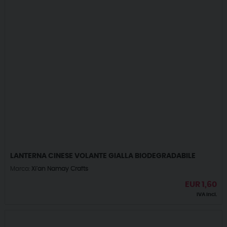
LANTERNA CINESE VOLANTE GIALLA BIODEGRADABILE
Marca:
Xi'an Namay Crafts
EUR
1,60
IVA incl.