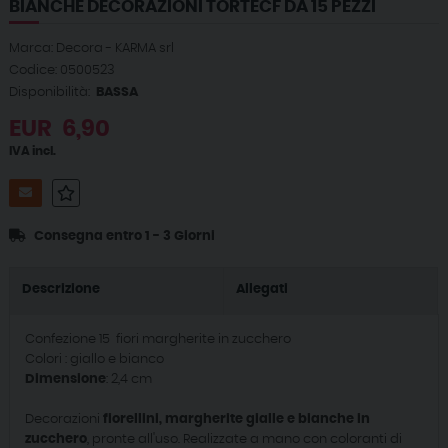
BIANCHE DECORAZIONI TORTECF DA 15 PEZZI
Marca: Decora - KARMA srl
Codice: 0500523
Disponibilità:
BASSA
EUR
6,90
IVA incl.
Consegna entro 1 - 3 Giorni
Descrizione
Allegati
Confezione 15 fiori margherite in zucchero
Colori : giallo e bianco
Dimensione
: 2,4 cm
Decorazioni
fiorellini, margherite gialle e bianche in
zucchero
, pronte all'uso. Realizzate a mano con coloranti di