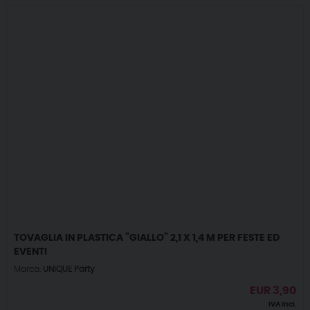
TOVAGLIA IN PLASTICA ”GIALLO” 2,1 X 1,4 M PER FESTE ED
EVENTI
Marca:
UNIQUE Party
EUR
3,90
IVA incl.