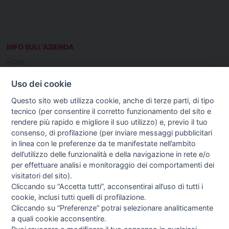
INFO SULL'AZIENDA
HOME
CHI SIAMO
Uso dei cookie
NOTIZIE
CONTATTI
Questo sito web utilizza cookie, anche di terze parti, di tipo
tecnico (per consentire il corretto funzionamento del sito e
rendere più rapido e migliore il suo utilizzo) e, previo il tuo
GUIDA AGLI ACQUISTI
consenso, di profilazione (per inviare messaggi pubblicitari
PROCEDURA DI ACQUISTO
in linea con le preferenze da te manifestate nell’ambito
PAGAMENTI
dell’utilizzo delle funzionalità e della navigazione in rete e/o
DIRITTO DI RECESSO
per effettuare analisi e monitoraggio dei comportamenti dei
SPEDIZIONI E COSTI
visitatori del sito).
TERMINI & CONDIZIONI
Cliccando su “Accetta tutti”, acconsentirai all’uso di tutti i
PRIVACY
cookie, inclusi tutti quelli di profilazione.
COOKIE POLICY
Cliccando su “Preferenze” potrai selezionare analiticamente
PREFERENZE COOKIE
a quali cookie acconsentire.