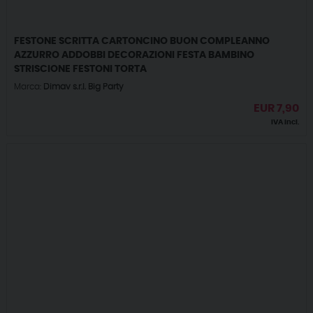
FESTONE SCRITTA CARTONCINO BUON COMPLEANNO
AZZURRO ADDOBBI DECORAZIONI FESTA BAMBINO
STRISCIONE FESTONI TORTA
Marca:
Dimav s.r.l. Big Party
EUR
7,90
IVA incl.