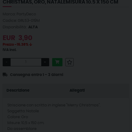
CHRISTMAS, ORO, NATALEMISURA 10.5 X 150 CM
Marca: PartyDeco
Codice: GRL53-019M
Disponibilità:
ALTA
EUR
3,90
Prezzo -15.38%
IVA incl.
-
+
Consegna entro 1 - 3 Giorni
Descrizione
Allegati
Striscione con scritta in inglese "Merry Christmas".
Soggetto: Natale
Colore: Oro
Misure: 10,5 x 150 cm.
Da assemblare