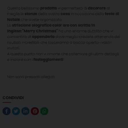
Questo bellissimo
prodotto
vi permetterà di
decorare
al
meglio le
stanze
della vostra
casa
in occasione della
festa di
Natale
che avete organizzato.
Lo
striscione olografico color oro con scritta in
inglese:"Merry Christmas"
ha una enorme duttilità che vi
consentirà di
appenderlo
dove meglio credete ottenendo dei
risultati incredibili che lasceranno a bocca aperta i vostri
invitati.
A questo punto non vi rimane che sistemare gli ultimi dettagli
e iniziare con i
festeggiamenti
!
Non sono presenti allegati
CONDIVIDI