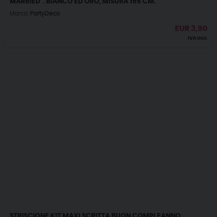
MARRIED”. BIANCO ED ORO, MISURA 155 CM.
Marca:
PartyDeco
EUR
3,90
IVA incl.
STRISCIONE KIT MAXI SCRITTA BUON COMPLEANNO