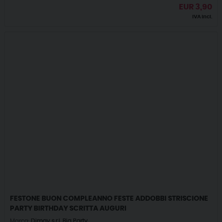
EUR
3,90
IVA incl.
FESTONE BUON COMPLEANNO FESTE ADDOBBI STRISCIONE
PARTY BIRTHDAY SCRITTA AUGURI
Marca:
Dimav s.r.l. Big Party