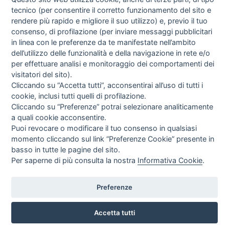
tecnico (per consentire il corretto funzionamento del sito e
rendere più rapido e migliore il suo utilizzo) e, previo il tuo
GUIDA AGLI ACQUISTI
consenso, di profilazione (per inviare messaggi pubblicitari
PROCEDURA DI ACQUISTO
in linea con le preferenze da te manifestate nell’ambito
PAGAMENTI
dell’utilizzo delle funzionalità e della navigazione in rete e/o
DIRITTO DI RECESSO
per effettuare analisi e monitoraggio dei comportamenti dei
SPEDIZIONI E COSTI
visitatori del sito).
TERMINI & CONDIZIONI
Cliccando su “Accetta tutti”, acconsentirai all’uso di tutti i
PRIVACY
cookie, inclusi tutti quelli di profilazione.
COOKIE POLICY
Cliccando su “Preferenze” potrai selezionare analiticamente
PREFERENZE COOKIE
a quali cookie acconsentire.
Puoi revocare o modificare il tuo consenso in qualsiasi
NEWSLETTER
momento cliccando sul link “Preferenze Cookie” presente in
basso in tutte le pagine del sito.
Per saperne di più consulta la nostra
Informativa Cookie
.
Letta l’informativa privacy acconsento espressamente al trattamento dei miei
dati personali per comunicazioni e messaggi con finalità di marketing.
Consulta la nostra Privacy Policy
Preferenze
Accetta tutti
Tuttoperlafesta.it | Partylandia by Grag Srl © TUTTI I DIRITTI RISERVATI | P.I. &
C.F 03784921201
Credits