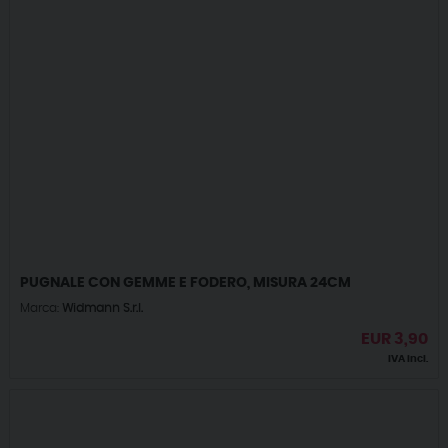
PUGNALE CON GEMME E FODERO, MISURA 24CM
Marca:
Widmann S.r.l.
EUR
3,90
IVA incl.