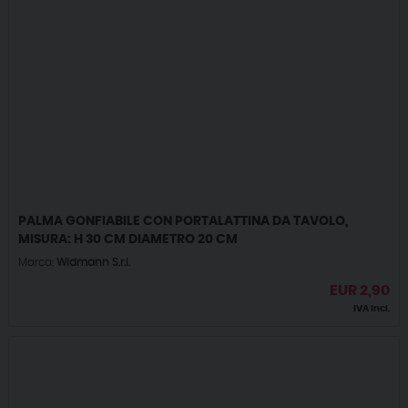
PALMA GONFIABILE CON PORTALATTINA DA TAVOLO,
MISURA: H 30 CM DIAMETRO 20 CM
Marca:
Widmann S.r.l.
EUR
2,90
IVA incl.