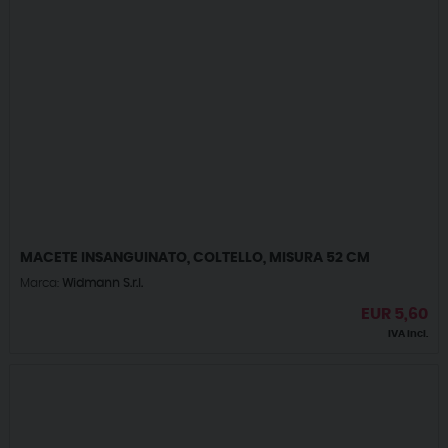
MACETE INSANGUINATO, COLTELLO, MISURA 52 CM
Marca:
Widmann S.r.l.
EUR
5,60
IVA incl.