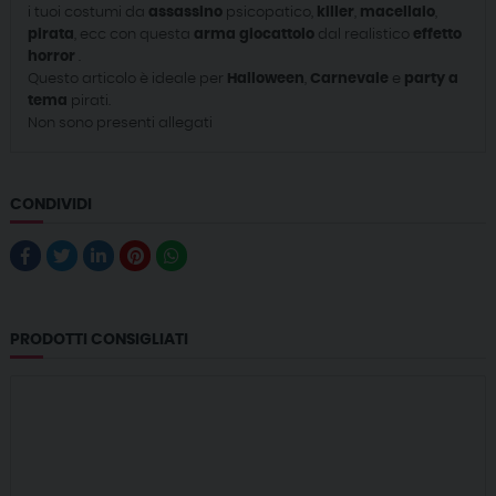
i tuoi costumi da
assassino
psicopatico,
killer
,
macellaio
,
pirata
, ecc con questa
arma giocattolo
dal realistico
effetto
horror
.
Questo articolo è ideale per
Halloween
,
Carnevale
e
party a
tema
pirati.
Non sono presenti allegati
CONDIVIDI
PRODOTTI CONSIGLIATI