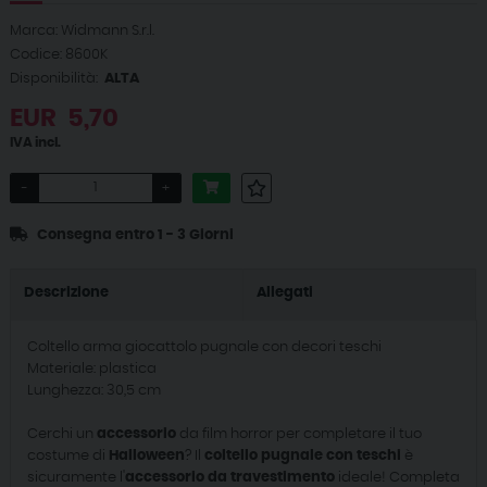
Marca: Widmann S.r.l.
Codice: 8600K
Disponibilità:
ALTA
EUR
5,70
IVA incl.
-
+
Consegna entro 1 - 3 Giorni
Descrizione
Allegati
Coltello arma giocattolo pugnale con decori teschi
Materiale: plastica
Lunghezza: 30,5 cm
Cerchi un
accessorio
da film horror per completare il tuo
costume di
Halloween
? Il
coltello pugnale con teschi
è
sicuramente l'
accessorio da travestimento
ideale! Completa